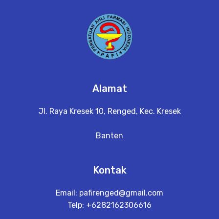
a
il
Alamat
Jl. Raya Kresek 10, Renged, Kec. Kresek
Banten
Kontak
Email:
pafirenged@gmail.com
Telp: +6282162306616