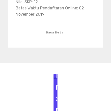
Nilai SKP: 12
Batas Waktu Pendaftaran Online: 02
November 2019
Baca Detail
S
e
m
i
n
a
r