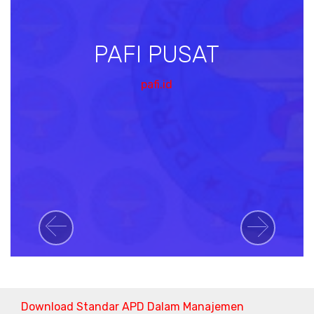
PAFI PUSAT
pafi.id
Previous
Next
Download Standar APD Dalam Manajemen